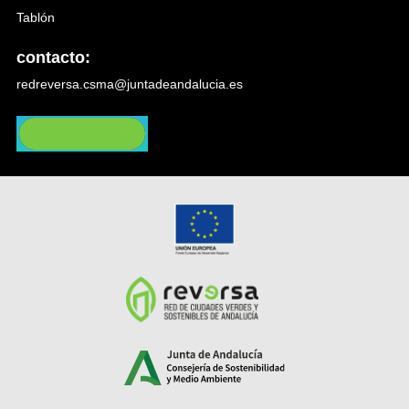
Tablón
contacto:
redreversa.csma@juntadeandalucia.es
ÚNETE A REVERSA