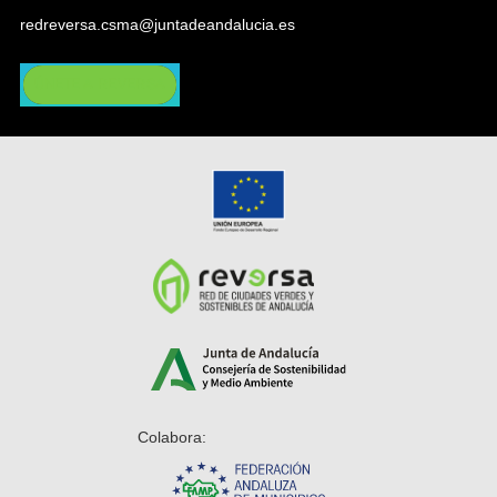
redreversa.csma@juntadeandalucia.es
ÚNETE A REVERSA
Colabora: